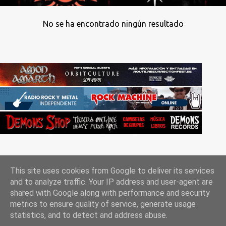
No se ha encontrado ningún resultado
This site uses cookies from Google to deliver its services
and to analyze traffic. Your IP address and user-agent are
shared with Google along with performance and security
metrics to ensure quality of service, generate usage
Con la tecnología de Blogger
statistics, and to detect and address abuse.