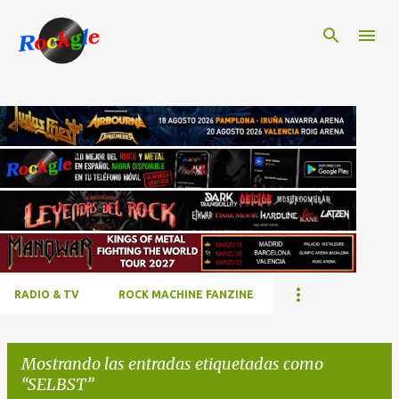
Ir al contenido principal
RADIO & TV
ROCK MACHINE FANZINE
Mostrando las entradas etiquetadas como
SELBST