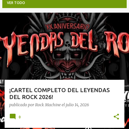
VER TODO
E
n
t
r
a
d
a
s
¡CARTEL COMPLETO DEL LEYENDAS
DEL ROCK 2026!
publicado por
Rock Machine
el
julio 14, 2026
0