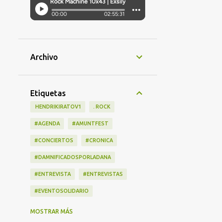
Archivo
Etiquetas
‎ HENDRIKIRATOV1
. ROCK
#AGENDA
#AMUNTFEST
#CONCIERTOS
#CRONICA
#DAMNIFICADOSPORLADANA
#ENTREVISTA
#ENTREVISTAS
#EVENTOSOLIDARIO
#LANZAMIENTOS
#LIBRO
MOSTRAR MÁS