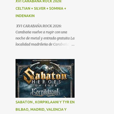
XVI CARABAÑA ROCK 2026:
la respuesta del publico haciendo del
CELTIAN + SILVER + SOMNIA +
evento algo mucho más acorde con
INDENAKIN
en el nivel en que la banda se
encuentra en estos momentos. La
XVI CARABAÑA ROCK 2026:
respuesta ha sido acogida con gran
Carabaña vuelve a rugir con una
entusiasmo y todo cuidado al
noche de metal y entrada gratuita La
mínimo detalle. Para abrir la cita los
localidad madrileña de Carabaña
castellonenses Lèpoka que siendo de
celebrará el próximo 25 de julio de
la ciudad vecina y a tan solo una
2026 una nueva edición de uno de los
media hora de distancia de
eventos más consolidados del rock y
desplazamiento consiguieron atraer
el metal en la Comunidad de Madrid.
al publico del norte de la región. Un
El XVI Carabaña Rock reunirá desde
sold out en toda regla en una sala
las 21:00 horas a cuatro destacadas
referente de la cuidad de levante en
bandas del panorama nacional en la
la epoca de los 90.
Calle Chávarri, manteniendo
además una de sus señas de
SABATON , KORPIKLAANI Y TYR EN
identidad más valoradas por el
BILBAO, MADRID, VALENCIA Y
público: la entrada gratuita.