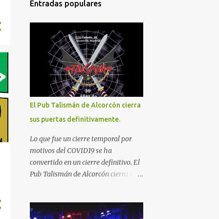
Entradas populares
El Pub Talismán de Alcorcón cierra
sus puertas definitivamente.
Lo que fue un cierre temporal por
motivos del COVID19 se ha
convertido en un cierre definitivo. El
Pub Talismán de Alcorcón cierra sus
puertas definitivamente con sus casi
30 Años de existencia que hubiera
celebrado en diciembre. El templo