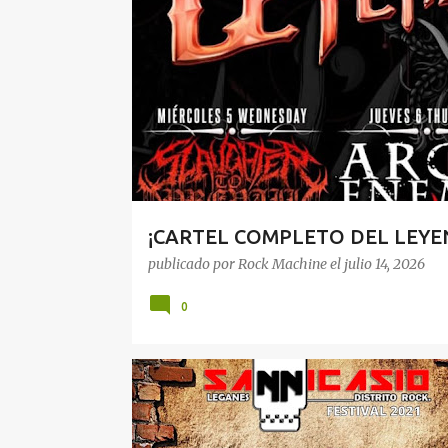
t
r
a
d
a
s
¡CARTEL COMPLETO DEL LEYEN
publicado por
Rock Machine
el
julio 14, 2026
0