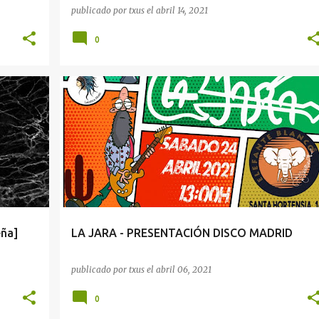
publicado por
txus
el
abril 14, 2021
0
+
6
eña]
LA JARA - PRESENTACIÓN DISCO MADRID
publicado por
txus
el
abril 06, 2021
0