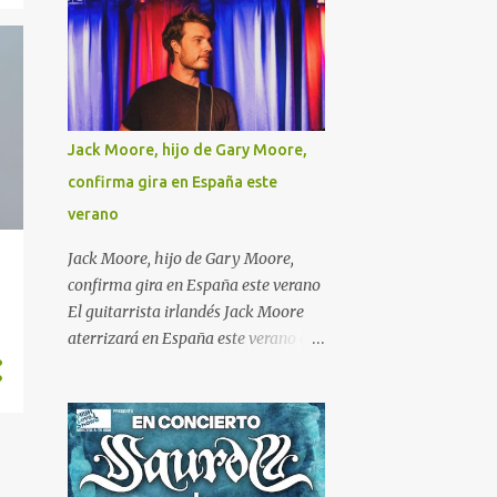
del Heavy Metal fue resistiendo el
paso de los años mientras iban
cayendo los grandes locales de
Vallekas como la mítica Excalibur ,
Sala Hebe o la Urbe del Kas,
También desaparecieron hace
Jack Moore, hijo de Gary Moore,
muchos años grandes discotecas
confirma gira en España este
como Barrabas, Canciller, Piscis.. o la
verano
fugaz discoteca We Rock que vivió
buenos hace pocos años. El Talismán
Jack Moore, hijo de Gary Moore,
de Alcorcón fue un sitio de referencia
confirma gira en España este verano
en la zona Sur de Madrid, con trato
El guitarrista irlandés Jack Moore
amigable y ambiente agradable
aterrizará en España este verano con
apoyaban a las bandas locales ,
una gira de seis fechas en la que
dando esperanzas en el relevo del
presentará su propuesta musical y, al
heavy metal tradicional a la
mismo tiempo, mantendrá vivo el
generación actual. Bandas locales de
legado de su padre, el inolvidable
Alcorcón como Hora Limite,
Gary Moore . El tour recorrerá
Invaders, ... entre muchas otras han