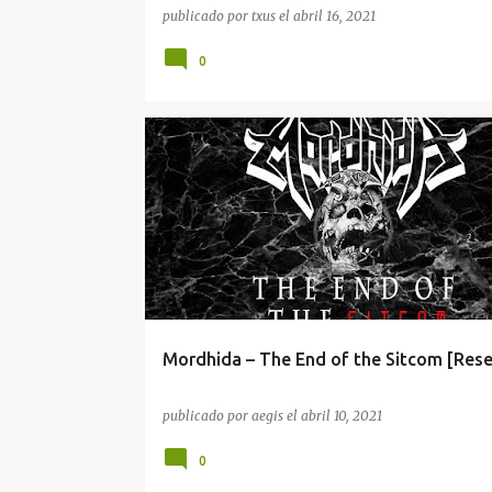
publicado por
txus
el
abril 16, 2021
0
AEGIS
BAJISTA
COMENTARIO
METAL
Mordhida – The End of the Sitcom [Res
publicado por
aegis
el
abril 10, 2021
0