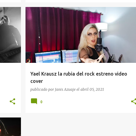
YAEL KRAUSZ
Yael Krausz la rubia del rock estreno video
cover
publicado por
Janis Azuaje
el
abril 05, 2021
0