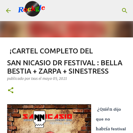
Ir al contenido principal
¡CARTEL COMPLETO DEL
LEYENDAS DEL ROCK 2026!
SAN NICASIO DR FESTIVAL : BELLA
publicado por
Rock Machine
el
julio 14, 2026
#AGENDA
BESTIA + ZARPA + SINESTRESS
CONCIERTOS
LEYENDAS DEL ROCK
TAQUILLA.COM
publicado por
txus
el
mayo 05, 2021
0
¿Quién
dijo
que no
habría
festival