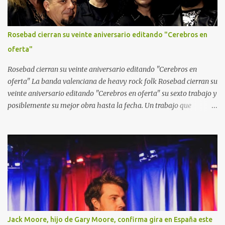
Rosebad cierran su veinte aniversario editando "Cerebros en
oferta"
Rosebad cierran su veinte aniversario editando "Cerebros en
oferta" La banda valenciana de heavy rock folk Rosebad cierran su
veinte aniversario editando "Cerebros en oferta" su sexto trabajo y
posiblemente su mejor obra hasta la fecha. Un trabajo que
combina el heavy metal y el hard rock con pinceladas de folk
como solo ellos saben hacerlo. Sus letras están llenas de
actualidad, que van desde la guerra, a la inteligencia artificial
pasando por el amor, la cerveza y el buen rollo.
Jack Moore, hijo de Gary Moore, confirma gira en España este