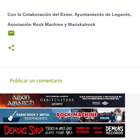
Con la Colaboración del Exmo. Ayuntamiento de Leganés,
Asociación Rock Machine y Mariskalrock
Publicar un comentario
C
o
m
e
n
t