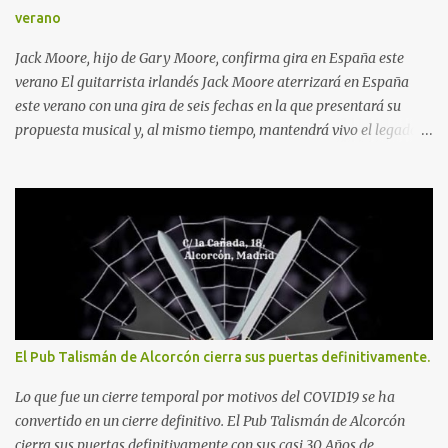
verano
Jack Moore, hijo de Gary Moore, confirma gira en España este
verano El guitarrista irlandés Jack Moore aterrizará en España
este verano con una gira de seis fechas en la que presentará su
propuesta musical y, al mismo tiempo, mantendrá vivo el legado
de su padre, el inolvidable Gary Moore . El tour recorrerá
Zaragoza, Piloña, Madrid, Burlada, Sarón y Barcelona entre el 31
de julio y el 8 de agosto de 2026.
El Pub Talismán de Alcorcón cierra sus puertas definitivamente.
Lo que fue un cierre temporal por motivos del COVID19 se ha
convertido en un cierre definitivo. El Pub Talismán de Alcorcón
cierra sus puertas definitivamente con sus casi 30 Años de