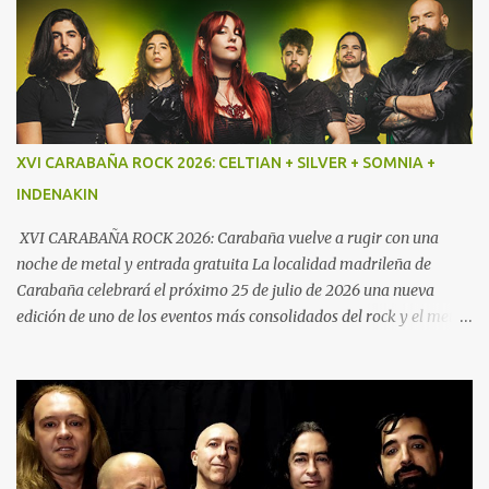
Este nuevo trabajo aboga por su estilo característico: un sonido
directo y crudo denominado “Speed Metal con influencias punk”,
cimentado en un bajo demoledor, una batería poderosa y
guitarras afiladas. Por este mismo motivo Txus Tankian mantuvo
una distendida charla con sus componentes Jako Caballero (voz y
bajo) y Ray Contreras (guitarra) que es la nueva incorporación en
XVI CARABAÑA ROCK 2026: CELTIAN + SILVER + SOMNIA +
la banda. El resto de la formación la compone Pau Llopis a la
INDENAKIN
batería. En esta grabación también participó Boro Guardiola a la
guitarra y así concluye así su etapa con la banda.
XVI CARABAÑA ROCK 2026: Carabaña vuelve a rugir con una
noche de metal y entrada gratuita La localidad madrileña de
Carabaña celebrará el próximo 25 de julio de 2026 una nueva
edición de uno de los eventos más consolidados del rock y el metal
en la Comunidad de Madrid. El XVI Carabaña Rock reunirá desde
las 21:00 horas a cuatro destacadas bandas del panorama
nacional en la Calle Chávarri, manteniendo además una de sus
señas de identidad más valoradas por el público: la entrada
gratuita.