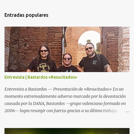
a
r
Entradas populares
i
o
s
Entrevista | Bastardos «Resucitados»
Entrevista a Bastardos — Presentación de «Resucitados» En un
momento extremadamente adverso marcado por la devastación
causada por la DANA, Bastardos —grupo valenciano formado en
2006— logra resurgir con fuerza gracias a su último trabajo,
«Resucitados». El nombre no es casualidad: tras perder su local de
ensayo, material y asumir el impacto físico y emocional del
desastre, la banda reemerge más poderosa y decidida que nunca.