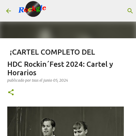
Ir al contenido principal
¡CARTEL COMPLETO DEL
LEYENDAS DEL ROCK 2026!
HDC Rockin´Fest 2024: Cartel y
publicado por
Rock Machine
el
julio 14, 2026
#AGENDA
Horarios
CONCIERTOS
LEYENDAS DEL ROCK
TAQUILLA.COM
publicado por
txus
el
junio 05, 2024
0