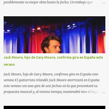
posiblemente su mejor obra hasta la fecha. Un trabajo que
combina el heavy metal y el hard rock con pinceladas de folk
como solo ellos saben hacerlo. Sus letras están llenas de
actualidad, que van desde la guerra, a la inteligencia artificial
pasando por el amor, la cerveza y el buen rollo.
Jack Moore, hijo de Gary Moore, confirma gira en España este
verano
Jack Moore, hijo de Gary Moore, confirma gira en España este
verano El guitarrista irlandés Jack Moore aterrizará en España
este verano con una gira de seis fechas en la que presentará su
propuesta musical y, al mismo tiempo, mantendrá vivo el legado
de su padre, el inolvidable Gary Moore . El tour recorrerá
Zaragoza, Piloña, Madrid, Burlada, Sarón y Barcelona entre el 31