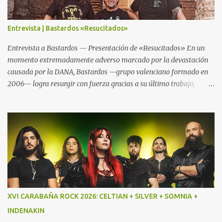
Entrevista | Bastardos «Resucitados»
Entrevista a Bastardos — Presentación de «Resucitados» En un
momento extremadamente adverso marcado por la devastación
causada por la DANA, Bastardos —grupo valenciano formado en
2006— logra resurgir con fuerza gracias a su último trabajo,
«Resucitados». El nombre no es casualidad: tras perder su local de
ensayo, material y asumir el impacto físico y emocional del
desastre, la banda reemerge más poderosa y decidida que nunca.
Este nuevo trabajo aboga por su estilo característico: un sonido
directo y crudo denominado “Speed Metal con influencias punk”,
cimentado en un bajo demoledor, una batería poderosa y
guitarras afiladas. Por este mismo motivo Txus Tankian mantuvo
una distendida charla con sus componentes Jako Caballero (voz y
bajo) y Ray Contreras (guitarra) que es la nueva incorporación en
XVI CARABAÑA ROCK 2026: CELTIAN + SILVER + SOMNIA +
la banda. El resto de la formación la compone Pau Llopis a la
INDENAKIN
batería. En esta grabación también participó Boro Guardiola a la