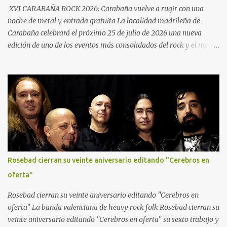
guitarra y así concluye así su etapa con la banda.
XVI CARABAÑA ROCK 2026: Carabaña vuelve a rugir con una
noche de metal y entrada gratuita La localidad madrileña de
Carabaña celebrará el próximo 25 de julio de 2026 una nueva
edición de uno de los eventos más consolidados del rock y el metal
en la Comunidad de Madrid. El XVI Carabaña Rock reunirá desde
las 21:00 horas a cuatro destacadas bandas del panorama
nacional en la Calle Chávarri, manteniendo además una de sus
señas de identidad más valoradas por el público: la entrada
gratuita.
Rosebad cierran su veinte aniversario editando "Cerebros en
oferta"
Rosebad cierran su veinte aniversario editando "Cerebros en
oferta" La banda valenciana de heavy rock folk Rosebad cierran su
veinte aniversario editando "Cerebros en oferta" su sexto trabajo y