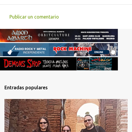
Publicar un comentario
C
o
m
e
n
t
a
r
Entradas populares
i
o
s