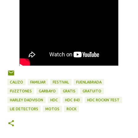
CALIZO
FAMILIAR
FESTIVAL
FUENLABRADA
FUZZTONES
GARBAYO
GRATIS
GRATUITO
HARLEY DADVISON
HDC
HDC 843
HDC ROCKIN´FEST
LIE DETECTORS
MOTOS
ROCK