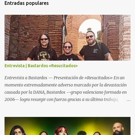
Entradas populares
i
o
s
Entrevista | Bastardos «Resucitados»
Entrevista a Bastardos — Presentación de «Resucitados» En un
momento extremadamente adverso marcado por la devastación
causada por la DANA, Bastardos —grupo valenciano formado en
2006— logra resurgir con fuerza gracias a su último trabajo,
«Resucitados». El nombre no es casualidad: tras perder su local de
ensayo, material y asumir el impacto físico y emocional del
desastre, la banda reemerge más poderosa y decidida que nunca.
Este nuevo trabajo aboga por su estilo característico: un sonido