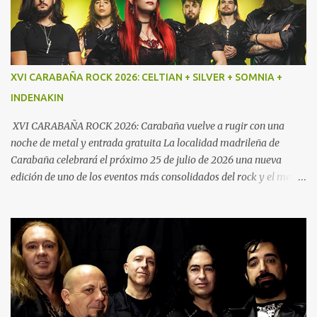
directo y crudo denominado “Speed Metal con influencias punk”,
cimentado en un bajo demoledor, una batería poderosa y
guitarras afiladas. Por este mismo motivo Txus Tankian mantuvo
una distendida charla con sus componentes Jako Caballero (voz y
bajo) y Ray Contreras (guitarra) que es la nueva incorporación en
XVI CARABAÑA ROCK 2026: CELTIAN + SILVER + SOMNIA +
la banda. El resto de la formación la compone Pau Llopis a la
INDENAKIN
batería. En esta grabación también participó Boro Guardiola a la
guitarra y así concluye así su etapa con la banda.
XVI CARABAÑA ROCK 2026: Carabaña vuelve a rugir con una
noche de metal y entrada gratuita La localidad madrileña de
Carabaña celebrará el próximo 25 de julio de 2026 una nueva
edición de uno de los eventos más consolidados del rock y el metal
en la Comunidad de Madrid. El XVI Carabaña Rock reunirá desde
las 21:00 horas a cuatro destacadas bandas del panorama
nacional en la Calle Chávarri, manteniendo además una de sus
señas de identidad más valoradas por el público: la entrada
gratuita.