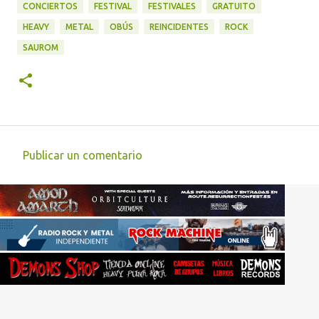
CONCIERTOS
FESTIVAL
FESTIVALES
GRATUITO
HEAVY
METAL
OBÚS
REINCIDENTES
ROCK
SAUROM
Publicar un comentario
C
o
m
e
n
t
a
r