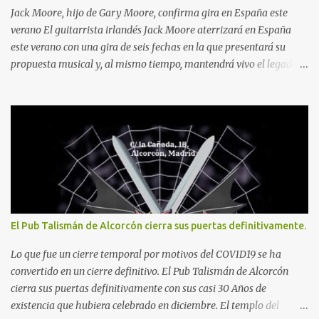
Jack Moore, hijo de Gary Moore, confirma gira en España este
verano El guitarrista irlandés Jack Moore aterrizará en España
este verano con una gira de seis fechas en la que presentará su
propuesta musical y, al mismo tiempo, mantendrá vivo el legado
de su padre, el inolvidable Gary Moore . El tour recorrerá
Zaragoza, Piloña, Madrid, Burlada, Sarón y Barcelona entre el 31
de julio y el 8 de agosto de 2026.
El Pub Talismán de Alcorcón cierra sus puertas definitivamente.
Lo que fue un cierre temporal por motivos del COVID19 se ha
convertido en un cierre definitivo. El Pub Talismán de Alcorcón
cierra sus puertas definitivamente con sus casi 30 Años de
existencia que hubiera celebrado en diciembre. El templo del