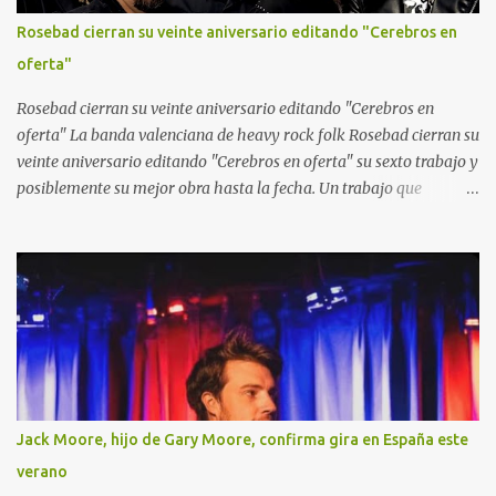
Rosebad cierran su veinte aniversario editando "Cerebros en
oferta"
Rosebad cierran su veinte aniversario editando "Cerebros en
oferta" La banda valenciana de heavy rock folk Rosebad cierran su
veinte aniversario editando "Cerebros en oferta" su sexto trabajo y
posiblemente su mejor obra hasta la fecha. Un trabajo que
combina el heavy metal y el hard rock con pinceladas de folk
como solo ellos saben hacerlo. Sus letras están llenas de
actualidad, que van desde la guerra, a la inteligencia artificial
pasando por el amor, la cerveza y el buen rollo.
Jack Moore, hijo de Gary Moore, confirma gira en España este
verano