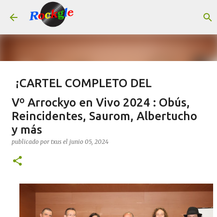
Ir al contenido principal
¡CARTEL COMPLETO DEL
LEYENDAS DEL ROCK 2026!
Vº Arrockyo en Vivo 2024 : Obús,
publicado por
Rock Machine
el
julio 14, 2026
#AGENDA
Reincidentes, Saurom, Albertucho
y más
CONCIERTOS
LEYENDAS DEL ROCK
TAQUILLA.COM
publicado por
txus
el
junio 05, 2024
0