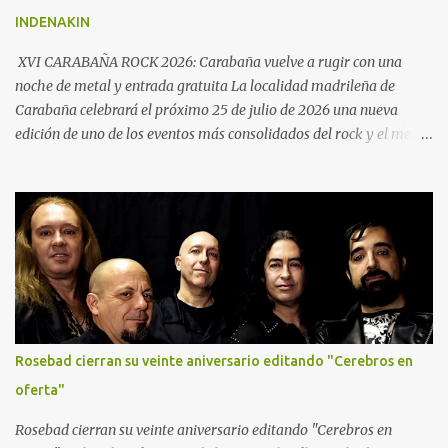
la banda. El resto de la formación la compone Pau Llopis a la
INDENAKIN
batería. En esta grabación también participó Boro Guardiola a la
guitarra y así concluye así su etapa con la banda.
XVI CARABAÑA ROCK 2026: Carabaña vuelve a rugir con una
noche de metal y entrada gratuita La localidad madrileña de
Carabaña celebrará el próximo 25 de julio de 2026 una nueva
edición de uno de los eventos más consolidados del rock y el metal
en la Comunidad de Madrid. El XVI Carabaña Rock reunirá desde
las 21:00 horas a cuatro destacadas bandas del panorama
nacional en la Calle Chávarri, manteniendo además una de sus
señas de identidad más valoradas por el público: la entrada
gratuita.
Rosebad cierran su veinte aniversario editando "Cerebros en
oferta"
Rosebad cierran su veinte aniversario editando "Cerebros en