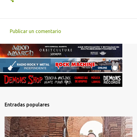
Publicar un comentario
C
o
m
e
n
t
a
r
Entradas populares
i
o
s