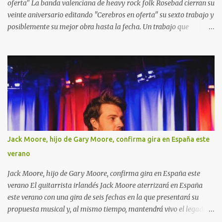
oferta" La banda valenciana de heavy rock folk Rosebad cierran su
veinte aniversario editando "Cerebros en oferta" su sexto trabajo y
posiblemente su mejor obra hasta la fecha. Un trabajo que
combina el heavy metal y el hard rock con pinceladas de folk
como solo ellos saben hacerlo. Sus letras están llenas de
actualidad, que van desde la guerra, a la inteligencia artificial
pasando por el amor, la cerveza y el buen rollo.
Jack Moore, hijo de Gary Moore, confirma gira en España este
verano
Jack Moore, hijo de Gary Moore, confirma gira en España este
verano El guitarrista irlandés Jack Moore aterrizará en España
este verano con una gira de seis fechas en la que presentará su
propuesta musical y, al mismo tiempo, mantendrá vivo el legado
de su padre, el inolvidable Gary Moore . El tour recorrerá