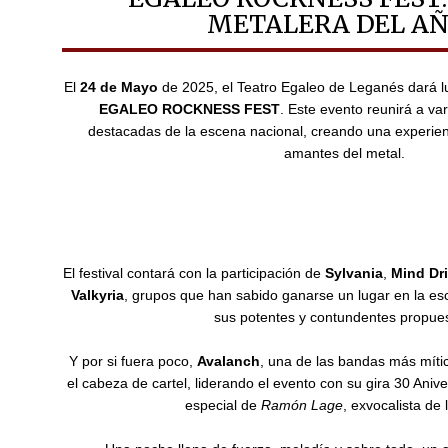
METALERA DEL A
El
24 de Mayo
de 2025, el Teatro Egaleo de Leganés dará lu
EGALEO ROCKNESS FEST
. Este evento reunirá a va
destacadas de la escena nacional, creando una experien
amantes del metal.
El festival contará con la participación de
Sylvania
,
Mind
Dri
Valkyria
, grupos que han sabido ganarse un lugar en la es
sus potentes y contundentes propues
Y por si fuera poco,
Avalanch
, una de las bandas más mític
el cabeza de cartel, liderando el evento con su gira 30 Anive
especial de
Ramón Lage
, exvocalista de 