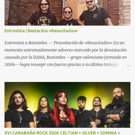
Entrevista | Bastardos «Resucitados»
Entrevista a Bastardos — Presentación de «Resucitados» En un
momento extremadamente adverso marcado por la devastación
causada por la DANA, Bastardos —grupo valenciano formado en
2006— logra resurgir con fuerza gracias a su último trabajo,
«Resucitados». El nombre no es casualidad: tras perder su local de
ensayo, material y asumir el impacto físico y emocional del
desastre, la banda reemerge más poderosa y decidida que nunca.
Este nuevo trabajo aboga por su estilo característico: un sonido
directo y crudo denominado “Speed Metal con influencias punk”,
cimentado en un bajo demoledor, una batería poderosa y
guitarras afiladas. Por este mismo motivo Txus Tankian mantuvo
una distendida charla con sus componentes Jako Caballero (voz y
bajo) y Ray Contreras (guitarra) que es la nueva incorporación en
XVI CARABAÑA ROCK 2026: CELTIAN + SILVER + SOMNIA +