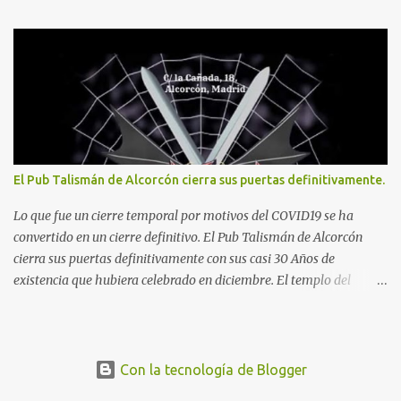
Zaragoza, Piloña, Madrid, Burlada, Sarón y Barcelona entre el 31
de julio y el 8 de agosto de 2026.
El Pub Talismán de Alcorcón cierra sus puertas definitivamente.
Lo que fue un cierre temporal por motivos del COVID19 se ha
convertido en un cierre definitivo. El Pub Talismán de Alcorcón
cierra sus puertas definitivamente con sus casi 30 Años de
existencia que hubiera celebrado en diciembre. El templo del
Heavy Metal fue resistiendo el paso de los años mientras iban
cayendo los grandes locales de Vallekas como la mítica Excalibur ,
Sala Hebe o la Urbe del Kas, También desaparecieron hace
muchos años grandes discotecas como Barrabas, Canciller, Piscis..
Con la tecnología de Blogger
o la fugaz discoteca We Rock que vivió buenos hace pocos años. El