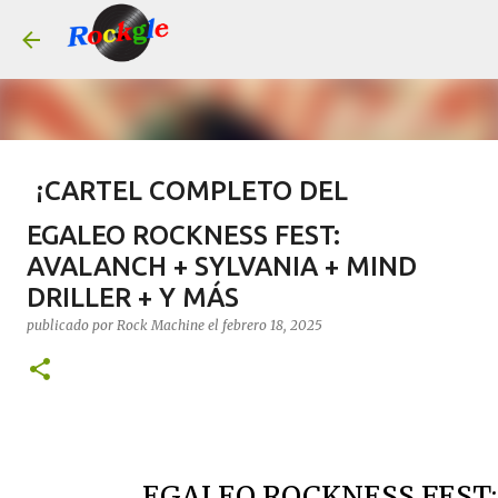
Ir al contenido principal
¡CARTEL COMPLETO DEL
LEYENDAS DEL ROCK 2026!
EGALEO ROCKNESS FEST:
publicado por
Rock Machine
el
julio 14, 2026
#AGENDA
AVALANCH + SYLVANIA + MIND
DRILLER + Y MÁS
CONCIERTOS
LEYENDAS DEL ROCK
TAQUILLA.COM
publicado por
Rock Machine
el
febrero 18, 2025
0
EGALEO ROCKNESS FEST: 