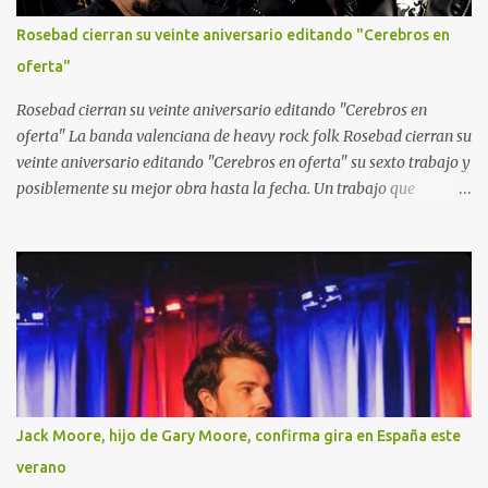
Rosebad cierran su veinte aniversario editando "Cerebros en
oferta"
Rosebad cierran su veinte aniversario editando "Cerebros en
oferta" La banda valenciana de heavy rock folk Rosebad cierran su
veinte aniversario editando "Cerebros en oferta" su sexto trabajo y
posiblemente su mejor obra hasta la fecha. Un trabajo que
combina el heavy metal y el hard rock con pinceladas de folk
como solo ellos saben hacerlo. Sus letras están llenas de
actualidad, que van desde la guerra, a la inteligencia artificial
pasando por el amor, la cerveza y el buen rollo.
Jack Moore, hijo de Gary Moore, confirma gira en España este
verano