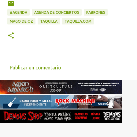
#AGENDA
AGENDA DE CONCIERTOS
KABRONES
MAGO DE OZ
TAQUILLA
TAQUILLA.COM
Publicar un comentario
C
o
m
e
n
t
a
r