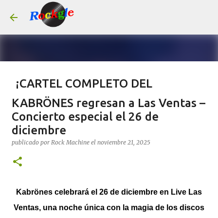
Ir al contenido principal
¡CARTEL COMPLETO DEL
LEYENDAS DEL ROCK 2026!
KABRÖNES regresan a Las Ventas –
publicado por
Rock Machine
el
julio 14, 2026
#AGENDA
Concierto especial el 26 de
diciembre
CONCIERTOS
LEYENDAS DEL ROCK
TAQUILLA.COM
publicado por
Rock Machine
el
noviembre 21, 2025
0
Kabrönes celebrará el 26 de diciembre en Live Las
Ventas,
una noche única con la magia de los discos