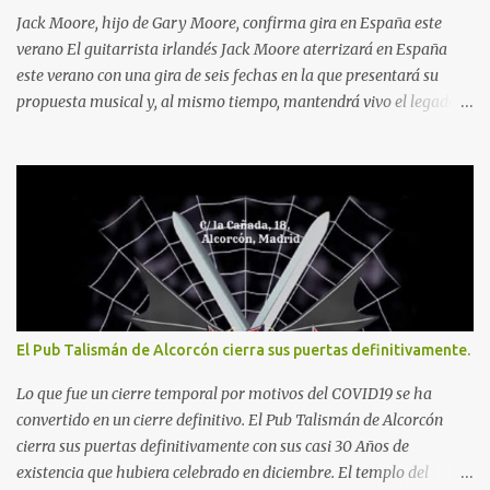
Jack Moore, hijo de Gary Moore, confirma gira en España este
verano El guitarrista irlandés Jack Moore aterrizará en España
este verano con una gira de seis fechas en la que presentará su
propuesta musical y, al mismo tiempo, mantendrá vivo el legado
de su padre, el inolvidable Gary Moore . El tour recorrerá
Zaragoza, Piloña, Madrid, Burlada, Sarón y Barcelona entre el 31
de julio y el 8 de agosto de 2026.
El Pub Talismán de Alcorcón cierra sus puertas definitivamente.
Lo que fue un cierre temporal por motivos del COVID19 se ha
convertido en un cierre definitivo. El Pub Talismán de Alcorcón
cierra sus puertas definitivamente con sus casi 30 Años de
existencia que hubiera celebrado en diciembre. El templo del