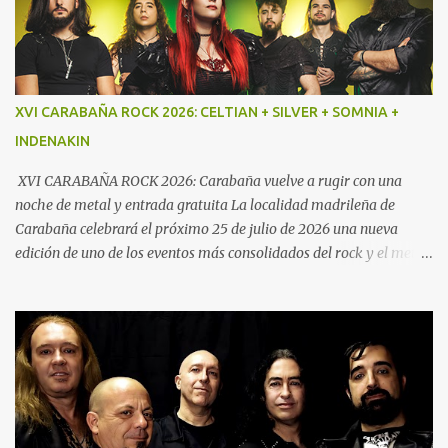
directo y crudo denominado “Speed Metal con influencias punk”,
cimentado en un bajo demoledor, una batería poderosa y
guitarras afiladas. Por este mismo motivo Txus Tankian mantuvo
una distendida charla con sus componentes Jako Caballero (voz y
bajo) y Ray Contreras (guitarra) que es la nueva incorporación en
XVI CARABAÑA ROCK 2026: CELTIAN + SILVER + SOMNIA +
la banda. El resto de la formación la compone Pau Llopis a la
INDENAKIN
batería. En esta grabación también participó Boro Guardiola a la
guitarra y así concluye así su etapa con la banda.
XVI CARABAÑA ROCK 2026: Carabaña vuelve a rugir con una
noche de metal y entrada gratuita La localidad madrileña de
Carabaña celebrará el próximo 25 de julio de 2026 una nueva
edición de uno de los eventos más consolidados del rock y el metal
en la Comunidad de Madrid. El XVI Carabaña Rock reunirá desde
las 21:00 horas a cuatro destacadas bandas del panorama
nacional en la Calle Chávarri, manteniendo además una de sus
señas de identidad más valoradas por el público: la entrada
gratuita.