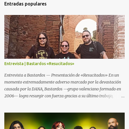
Entradas populares
i
o
s
Entrevista | Bastardos «Resucitados»
Entrevista a Bastardos — Presentación de «Resucitados» En un
momento extremadamente adverso marcado por la devastación
causada por la DANA, Bastardos —grupo valenciano formado en
2006— logra resurgir con fuerza gracias a su último trabajo,
«Resucitados». El nombre no es casualidad: tras perder su local de
ensayo, material y asumir el impacto físico y emocional del
desastre, la banda reemerge más poderosa y decidida que nunca.
Este nuevo trabajo aboga por su estilo característico: un sonido