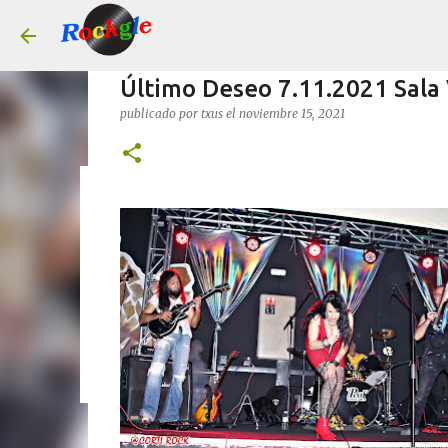
Último Deseo 7.11.2021 Sala 
publicado por
txus
el
noviembre 15, 2021
¡CARTEL COMPLETO DEL LEY
publicado por
Rock Machine
el
julio 14, 2026
#AGENDA
0