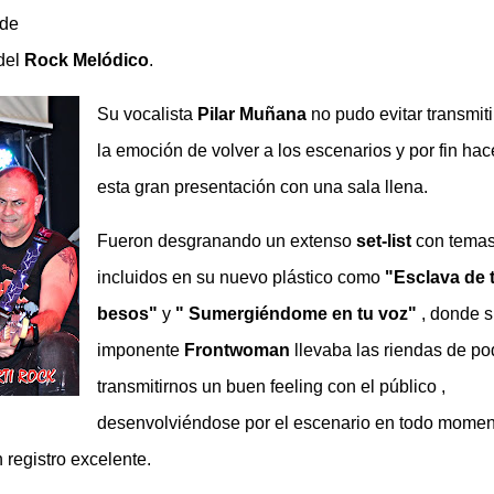
 de
del
Rock Melódico
.
Su vocalista
Pilar Muñana
no pudo evitar transmit
la emoción de volver a los escenarios y por fin hac
esta gran presentación con una sala llena.
Fueron desgranando un extenso
set-list
con tema
incluidos en su nuevo plástico como
"Esclava de 
besos"
y
" Sumergiéndome en tu voz"
, donde s
imponente
Frontwoman
llevaba las riendas de po
transmitirnos un buen feeling con el público ,
desenvolviéndose por el escenario en todo momen
registro excelente.