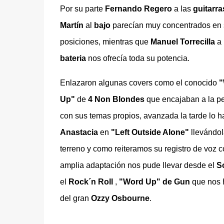
Por su parte
Fernando Regero
a las
guitarra
Martín
al
bajo
parecían muy concentrados en
posiciones, mientras que
Manuel Torrecilla
a 
bateria
nos ofrecía toda su potencia.
Enlazaron algunas covers como el conocido
"
Up"
de
4 Non Blondes
que encajaban a la pe
con sus temas propios, avanzada la tarde lo h
Anastacia
en
"Left Outside Alone"
llevándol
terreno y como reiteramos su registro de voz 
amplia adaptación nos pude llevar desde el
S
el
Rock´n Roll
,
"Word Up" de Gun
que nos h
del gran
Ozzy Osbourne
.