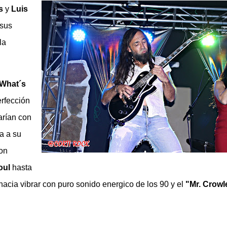
s
y
Luis
 sus
la
What´s
rfección
arían con
a a su
con
oul
hasta
acia vibrar con puro sonido energico de los 90 y el
"Mr. Crowl