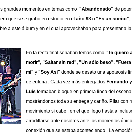
os grandes momentos en temas como
"Abandonado"
de poten
pero que si se grabo en estudio en el
año 93
o
"Es un sueño",
re a este álbum y en el cual aprovechaban para presentar a la
En la recta final sonaban temas como
"Te quiero 
morir", "Saltar sin red", "Un sólo beso", "Fuera
mi"
y
"Soy Así"
donde
se desato una apoteosis fi
de euforia . Cada vez más entregados
Fernando y
Luis
formaban bloque en primera linea del escenar
mostrándonos toda su entrega y cariño.
Pilar
con 
movimiento si cabe , en el que llego hasta a inclus
arrodillarse ante nosotros ante los momentos único
conexión que se estaba aconteciendo . La emoció