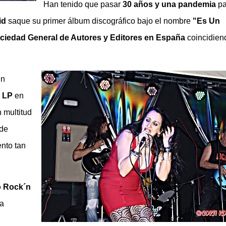
Han tenido que pasar
30 años y una pandemia
pa
id
saque su primer álbum discográfico bajo el nombre
"Es Un
ciedad General de Autores y Editores en España
coincidien
un
e
LP
en
n multitud
 de
nto tan
o Rock´n
ña