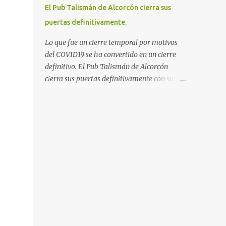
El Pub Talismán de Alcorcón cierra sus
puertas definitivamente.
Lo que fue un cierre temporal por motivos
del COVID19 se ha convertido en un cierre
definitivo. El Pub Talismán de Alcorcón
cierra sus puertas definitivamente con sus
casi 30 Años de existencia que hubiera
celebrado en diciembre. El templo del Heavy
Metal fue resistiendo el paso de los años
mientras iban cayendo los grandes locales
de Vallekas como la mítica Excalibur , Sala
Hebe o la Urbe del Kas, También
desaparecieron hace muchos años grandes
discotecas como Barrabas, Canciller, Piscis..
o la fugaz discoteca We Rock que vivió
buenos hace pocos años. El Talismán de
Alcorcón fue un sitio de referencia en la zona
Sur de Madrid, con trato amigable y