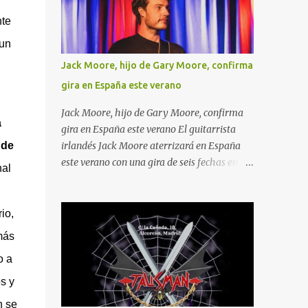
actualidad, que van desde la guerra, a la
te
inteligencia artificial pasando por el amor,
la cerveza y el buen rollo.
un
Jack Moore, hijo de Gary Moore, confirma
gira en España este verano
Jack Moore, hijo de Gary Moore, confirma
a
gira en España este verano El guitarrista
 de
irlandés Jack Moore aterrizará en España
este verano con una gira de seis fechas en la
nal
que presentará su propuesta musical y, al
mismo tiempo, mantendrá vivo el legado de
su padre, el inolvidable Gary Moore . El tour
io,
recorrerá Zaragoza, Piloña, Madrid,
más
Burlada, Sarón y Barcelona entre el 31 de
o a
julio y el 8 de agosto de 2026.
s y
n se