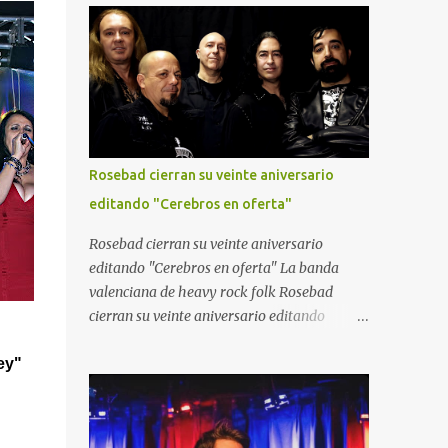
compone Pau Llopis a la batería. En esta
metal en la Comunidad de Madrid. El XVI
grabación también participó Boro Guardiola
Carabaña Rock reunirá desde las 21:00
a la guitarra y así concluye así su etapa con
horas a cuatro destacadas bandas del
la banda.
panorama nacional en la Calle Chávarri,
manteniendo además una de sus señas de
identidad más valoradas por el público: la
entrada gratuita.
Rosebad cierran su veinte aniversario
editando "Cerebros en oferta"
Rosebad cierran su veinte aniversario
editando "Cerebros en oferta" La banda
valenciana de heavy rock folk Rosebad
cierran su veinte aniversario editando
"Cerebros en oferta" su sexto trabajo y
ey"
posiblemente su mejor obra hasta la fecha.
Un trabajo que combina el heavy metal y el
hard rock con pinceladas de folk como solo
ellos saben hacerlo. Sus letras están llenas de