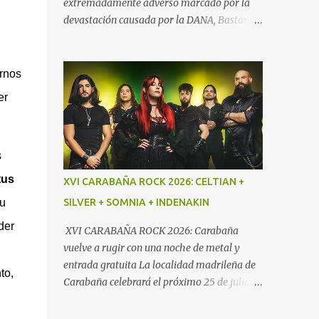
extremadamente adverso marcado por la
devastación causada por la DANA, Bastardos
—grupo valenciano formado en 2006—
logra resurgir con fuerza gracias a su último
trabajo, «Resucitados». El nombre no es
irnos
casualidad: tras perder su local de ensayo,
er
material y asumir el impacto físico y
emocional del desastre, la banda reemerge
más poderosa y decidida que nunca. Este
s
nuevo trabajo aboga por su estilo
característico: un sonido directo y crudo
tus
XVI CARABAÑA ROCK 2026: CELTIAN +
denominado “Speed Metal con influencias
u
SILVER + SOMNIA + INDENAKIN
punk”, cimentado en un bajo demoledor, una
batería poderosa y guitarras afiladas. Por
der
XVI CARABAÑA ROCK 2026: Carabaña
este mismo motivo Txus Tankian mantuvo
vuelve a rugir con una noche de metal y
una distendida charla con sus componentes
entrada gratuita La localidad madrileña de
to,
Jako Caballero (voz y bajo) y Ray Contreras
Carabaña celebrará el próximo 25 de julio de
(guitarra) que es la nueva incorporación en
2026 una nueva edición de uno de los
la banda. El resto de la formación la
eventos más consolidados del rock y el