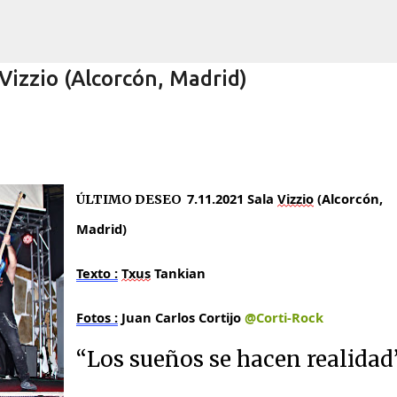
Ir al contenido principal
Vizzio (Alcorcón, Madrid)
ENDAS DEL ROCK 2026!
7.11.2021 Sala
Vizzio
(Alcorcón,
ÚLTIMO DESEO
CONCIERTOS
LEYENDAS DEL ROCK
TAQUILLA.COM
Madrid)
Texto :
Txus
Tankian
Fotos :
Juan Carlos Cortijo
@Corti-Rock
“Los sueños se hacen realidad