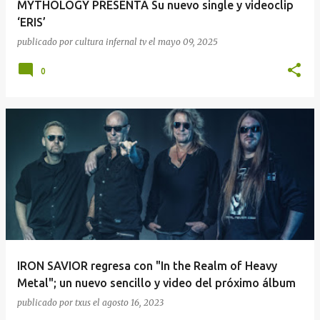
MYTHOLOGY PRESENTA Su nuevo single y videoclip
‘ERIS’
publicado por
cultura infernal tv
el
mayo 09, 2025
0
IRON SAVIOR regresa con "In the Realm of Heavy
Metal"; un nuevo sencillo y video del próximo álbum
publicado por
txus
el
agosto 16, 2023