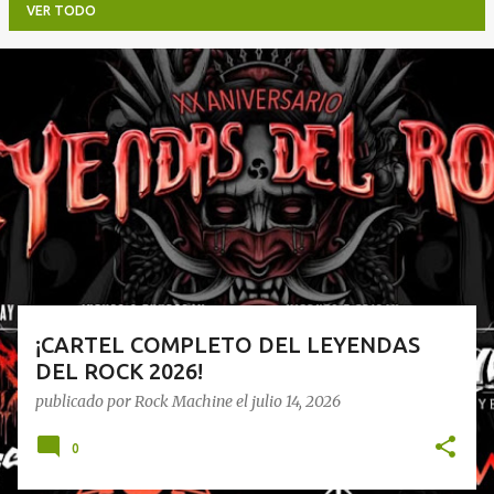
VER TODO
E
n
t
r
a
d
a
s
¡CARTEL COMPLETO DEL LEYENDAS
DEL ROCK 2026!
publicado por
Rock Machine
el
julio 14, 2026
0