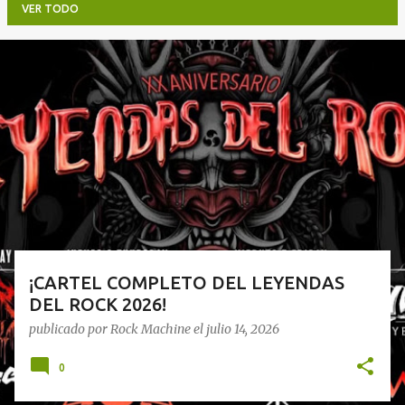
VER TODO
E
n
t
r
a
d
a
s
¡CARTEL COMPLETO DEL LEYENDAS
DEL ROCK 2026!
publicado por
Rock Machine
el
julio 14, 2026
0