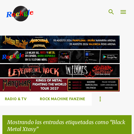
Ir al contenido principal
RADIO & TV
ROCK MACHINE FANZINE
Mostrando las entradas etiquetadas como
Black
Metal Xtasy