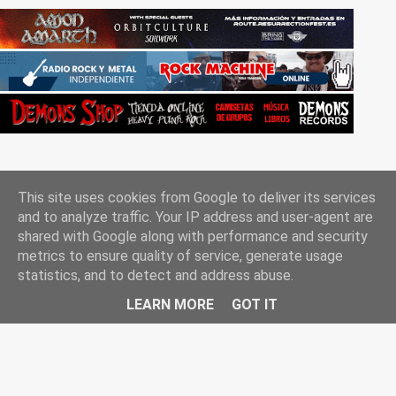
This site uses cookies from Google to deliver its services
and to analyze traffic. Your IP address and user-agent are
shared with Google along with performance and security
metrics to ensure quality of service, generate usage
Con la tecnología de Blogger
statistics, and to detect and address abuse.
Rockgle.es 2010-2025
LEARN MORE
GOT IT