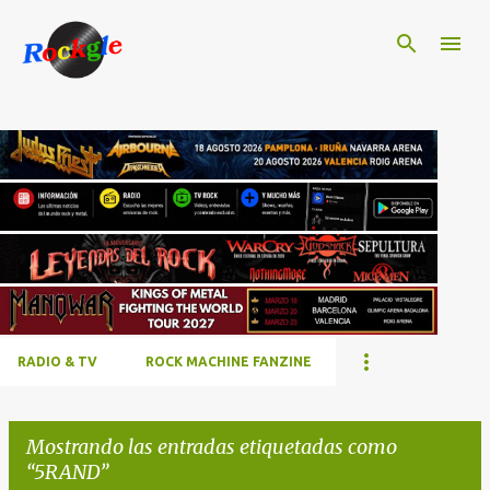
Ir al contenido principal
RADIO & TV
ROCK MACHINE FANZINE
Mostrando las entradas etiquetadas como
5RAND