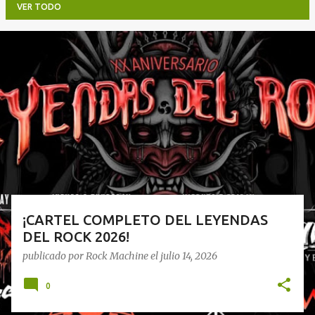
VER TODO
E
n
t
r
a
d
a
s
¡CARTEL COMPLETO DEL LEYENDAS
DEL ROCK 2026!
publicado por
Rock Machine
el
julio 14, 2026
0