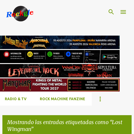
Ir al contenido principal
RADIO & TV
ROCK MACHINE FANZINE
Mostrando las entradas etiquetadas como
Lost
Wingman