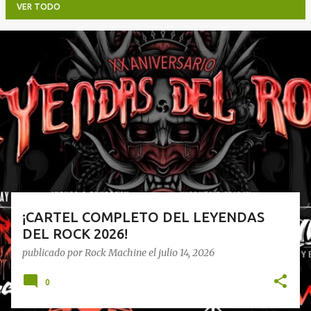
VER TODO
E
n
t
r
a
d
a
s
¡CARTEL COMPLETO DEL LEYENDAS
DEL ROCK 2026!
publicado por
Rock Machine
el
julio 14, 2026
0