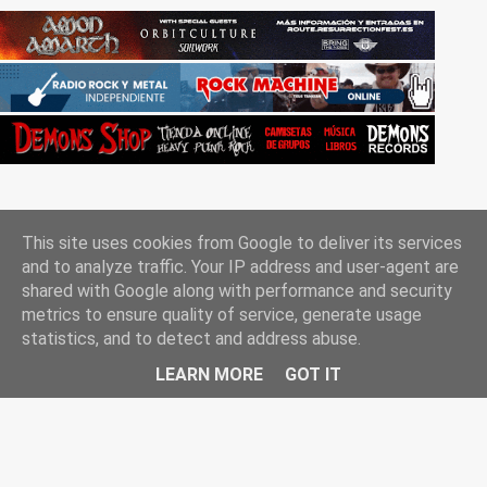
This site uses cookies from Google to deliver its services
and to analyze traffic. Your IP address and user-agent are
shared with Google along with performance and security
metrics to ensure quality of service, generate usage
Con la tecnología de Blogger
statistics, and to detect and address abuse.
Rockgle.es 2010-2025
LEARN MORE
GOT IT