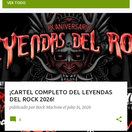
VER TODO
E
n
t
r
a
d
a
s
¡CARTEL COMPLETO DEL LEYENDAS
DEL ROCK 2026!
publicado por
Rock Machine
el
julio 14, 2026
0