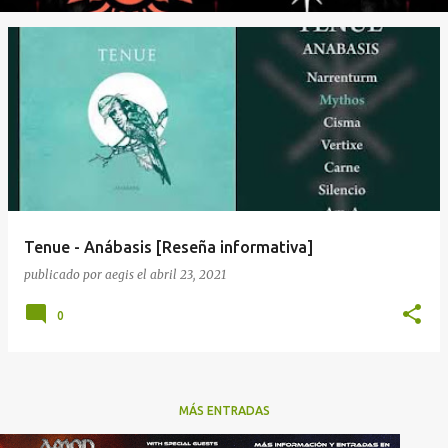
Tenue - Anábasis [Reseña informativa]
publicado por
aegis
el
abril 23, 2021
0
MÁS ENTRADAS