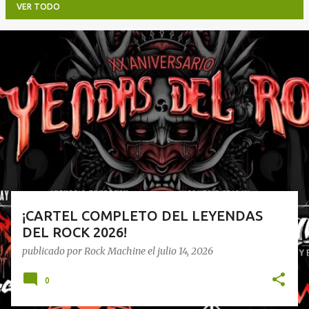
VER TODO
E
n
t
r
a
d
a
s
¡CARTEL COMPLETO DEL LEYENDAS
DEL ROCK 2026!
publicado por
Rock Machine
el
julio 14, 2026
0