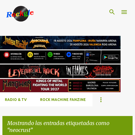
Ir al contenido principal
RADIO & TV
ROCK MACHINE FANZINE
Mostrando las entradas etiquetadas como
neocrust