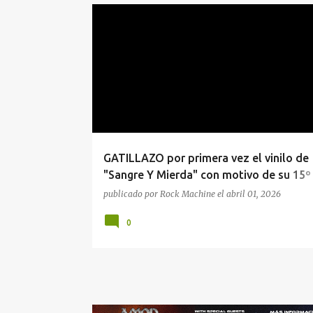
#LANZAMIENTOS
GATILLAZO
GATILLAZO por primera vez el vinilo de
"Sangre Y Mierda" con motivo de su 15º
aniversario.
publicado por
Rock Machine
el
abril 01, 2026
0