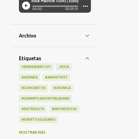
Archivo
Etiquetas
‎ HENDRIKIRATOV1
. ROCK
#AGENDA
#AMUNTFEST
#CONCIERTOS
#CRONICA
#DAMNIFICADOSPORLADANA
#ENTREVISTA
#ENTREVISTAS
#EVENTOSOLIDARIO
#LANZAMIENTOS
#LIBRO
MOSTRAR MÁS