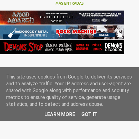
MÁS ENTRADAS
This site uses cookies from Google to deliver its services
and to analyze traffic. Your IP address and user-agent are
shared with Google along with performance and security
metrics to ensure quality of service, generate usage
Con la tecnología de Blogger
statistics, and to detect and address abuse.
Rockgle.es 2010-2025
LEARN MORE
GOT IT