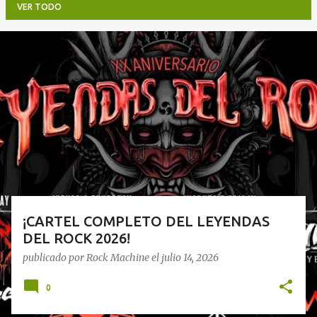
VER TODO
E
n
t
r
a
d
a
s
¡CARTEL COMPLETO DEL LEYENDAS
DEL ROCK 2026!
publicado por
Rock Machine
el
julio 14, 2026
0