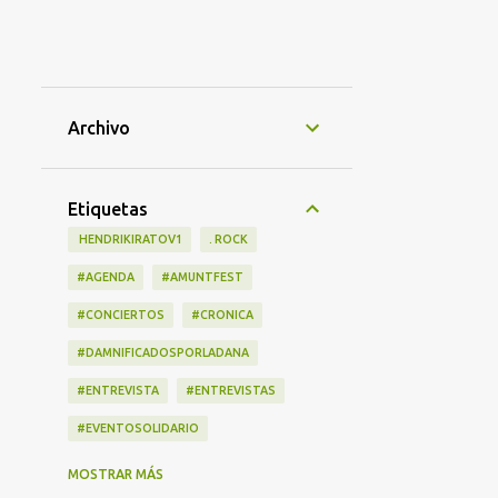
Archivo
Etiquetas
‎ HENDRIKIRATOV1
. ROCK
#AGENDA
#AMUNTFEST
#CONCIERTOS
#CRONICA
#DAMNIFICADOSPORLADANA
#ENTREVISTA
#ENTREVISTAS
#EVENTOSOLIDARIO
#LANZAMIENTOS
#LIBRO
MOSTRAR MÁS