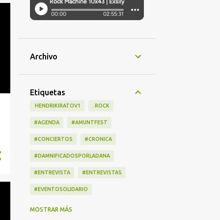
Archivo
Etiquetas
‎ HENDRIKIRATOV1
. ROCK
#AGENDA
#AMUNTFEST
#CONCIERTOS
#CRONICA
#DAMNIFICADOSPORLADANA
#ENTREVISTA
#ENTREVISTAS
#EVENTOSOLIDARIO
#LANZAMIENTOS
#LIBRO
MOSTRAR MÁS