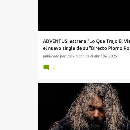
ADVENTUS: estrena "Lo Que Trajo El Vi
el nuevo single de su "Directo Piorno Ro
publicado por
Rock Machine
el
abril 04, 2025
0
ADVENTUS
BARCELONA
BILBAO