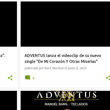
ADVENTUS
HEAVY
MALDITO RECORDS
+
MANUEL RAMIL
z".
ADVENTUS lanza el videoclip de su nuevo
single "De Mi Corazón Y Otras Miserias"
publicado por
Rock Machine
el
junio 11, 2025
0
+
#ENTREVISTA
AD
ADVENTUS
AVALANCH
+
4