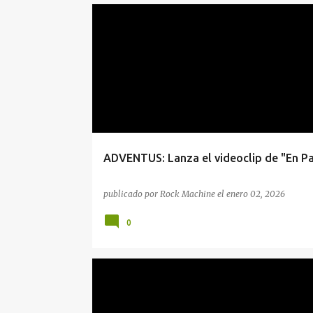
ADVENTUS
ADVENTUS: Lanza el videoclip de "En Pa
publicado por
Rock Machine
el
enero 02, 2026
0
#LANZAMIENTOS
ADVENTUS
DISCOS
MALDITO RECORDS