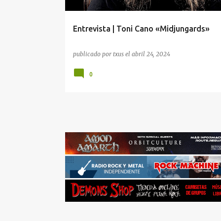
Entrevista | Toni Cano «Midjungards»
publicado por
txus
el
abril 24, 2024
0