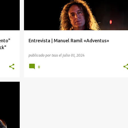
ento"
Entrevista | Manuel Ramil «Adventus»
ck"
publicado por
txus
el
julio 01, 2024
0
+
7