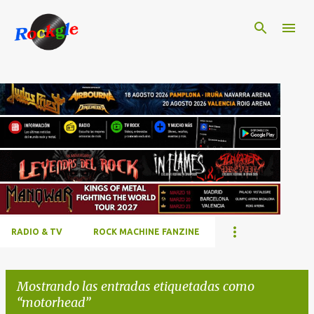
Ir al contenido principal
RADIO & TV
ROCK MACHINE FANZINE
Mostrando las entradas etiquetadas como
motorhead