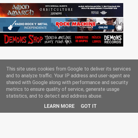
This site uses cookies from Google to deliver its services
and to analyze traffic. Your IP address and user-agent are
shared with Google along with performance and security
metrics to ensure quality of service, generate usage
Con la tecnología de Blogger
statistics, and to detect and address abuse.
Rockgle.es 2010-2025
LEARN MORE
GOT IT