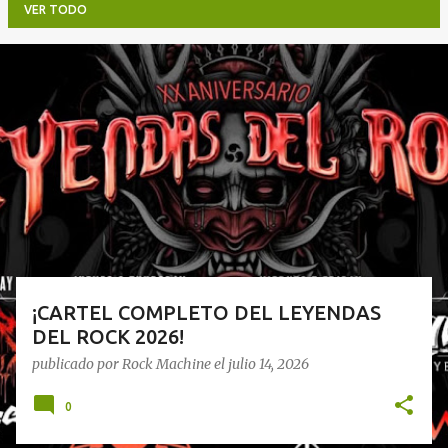
VER TODO
E
n
t
r
a
d
a
s
¡CARTEL COMPLETO DEL LEYENDAS
DEL ROCK 2026!
publicado por
Rock Machine
el
julio 14, 2026
0