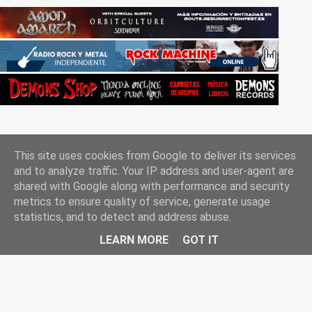
This site uses cookies from Google to deliver its services
and to analyze traffic. Your IP address and user-agent are
shared with Google along with performance and security
metrics to ensure quality of service, generate usage
Con la tecnología de Blogger
statistics, and to detect and address abuse.
Rockgle.es 2010-2025
LEARN MORE
GOT IT