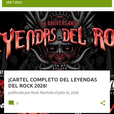
VER TODO
E
n
t
r
a
d
a
s
¡CARTEL COMPLETO DEL LEYENDAS
DEL ROCK 2026!
publicado por
Rock Machine
el
julio 14, 2026
0