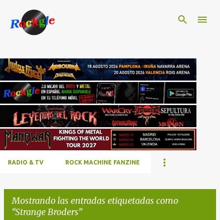
Ir al contenido principal
RADIO & TV
ROCK MACHINE FANZINE
Mostrando las entradas etiquetadas como
Strange Broders