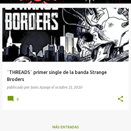
¨THREADS¨ primer single de la banda Strange
Broders
publicado por
Janis Azuaje
el
octubre 21, 2020
0
MÁS ENTRADAS