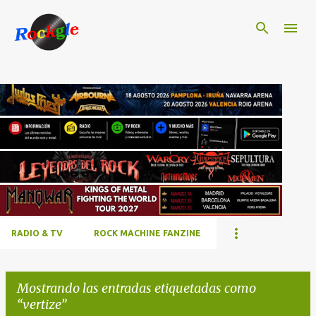
Ir al contenido principal
RADIO & TV
ROCK MACHINE FANZINE
Mostrando las entradas etiquetadas como
vertize