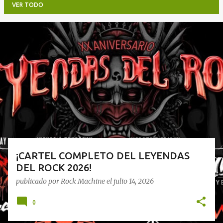
VER TODO
E
n
t
r
a
d
a
s
¡CARTEL COMPLETO DEL LEYENDAS
DEL ROCK 2026!
publicado por
Rock Machine
el
julio 14, 2026
0