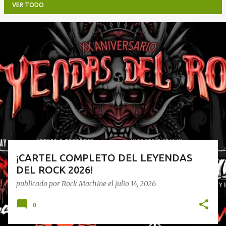
VER TODO
E
n
t
r
a
d
a
s
¡CARTEL COMPLETO DEL LEYENDAS
DEL ROCK 2026!
publicado por
Rock Machine
el
julio 14, 2026
0