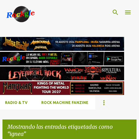
Ir al contenido principal
RADIO & TV
ROCK MACHINE FANZINE
Mostrando las entradas etiquetadas como
ignea