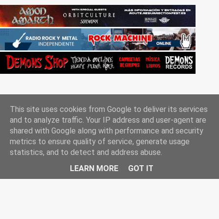
This site uses cookies from Google to deliver its services
and to analyze traffic. Your IP address and user-agent are
shared with Google along with performance and security
metrics to ensure quality of service, generate usage
Con la tecnología de Blogger
statistics, and to detect and address abuse.
Rockgle.es 2010-2025
LEARN MORE
GOT IT