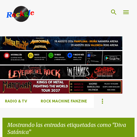
Ir al contenido principal
RADIO & TV
ROCK MACHINE FANZINE
Mostrando las entradas etiquetadas como
Diva
Satánica