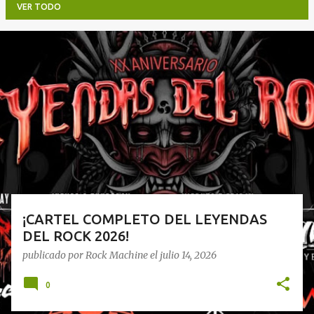
VER TODO
E
n
t
r
a
d
a
s
¡CARTEL COMPLETO DEL LEYENDAS
DEL ROCK 2026!
publicado por
Rock Machine
el
julio 14, 2026
0