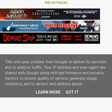
MÁS ENTRADAS
This site uses cookies from Google to deliver its services
and to analyze traffic. Your IP address and user-agent are
shared with Google along with performance and security
metrics to ensure quality of service, generate usage
Con la tecnología de Blogger
statistics, and to detect and address abuse.
Rockgle.es 2010-2025
LEARN MORE
GOT IT