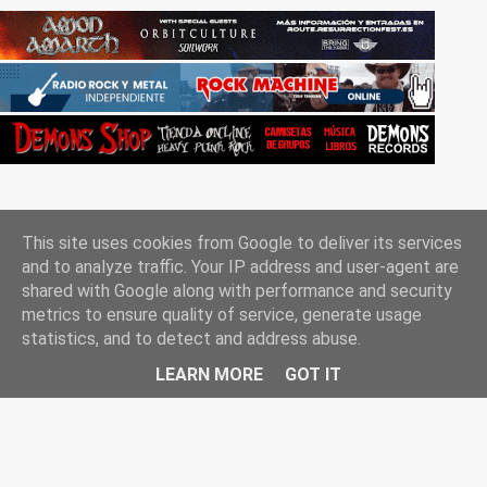
This site uses cookies from Google to deliver its services
and to analyze traffic. Your IP address and user-agent are
shared with Google along with performance and security
metrics to ensure quality of service, generate usage
Con la tecnología de Blogger
statistics, and to detect and address abuse.
Rockgle.es 2010-2025
LEARN MORE
GOT IT