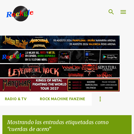
Ir al contenido principal
RADIO & TV
ROCK MACHINE FANZINE
Mostrando las entradas etiquetadas como
cuerdas de acero