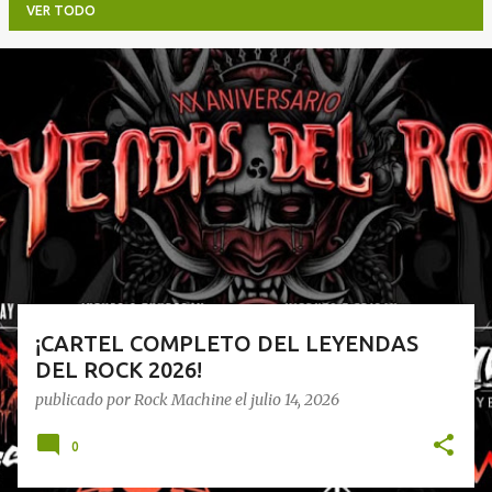
VER TODO
E
n
t
r
a
d
a
s
¡CARTEL COMPLETO DEL LEYENDAS
DEL ROCK 2026!
publicado por
Rock Machine
el
julio 14, 2026
0