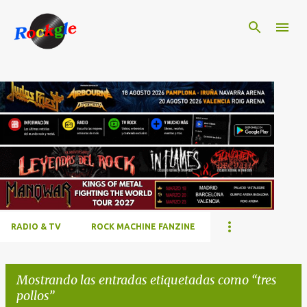
Ir al contenido principal
RADIO & TV
ROCK MACHINE FANZINE
Mostrando las entradas etiquetadas como
tres
pollos