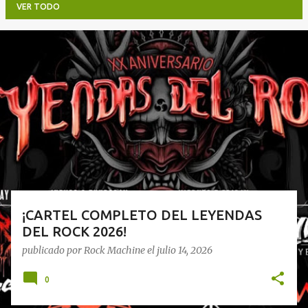
VER TODO
E
n
t
r
a
d
a
s
¡CARTEL COMPLETO DEL LEYENDAS
DEL ROCK 2026!
publicado por
Rock Machine
el
julio 14, 2026
0