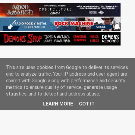
This site uses cookies from Google to deliver its services
and to analyze traffic. Your IP address and user-agent are
shared with Google along with performance and security
metrics to ensure quality of service, generate usage
Con la tecnología de Blogger
statistics, and to detect and address abuse.
Rockgle.es 2010-2025
LEARN MORE
GOT IT