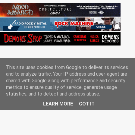
This site uses cookies from Google to deliver its services
and to analyze traffic. Your IP address and user-agent are
shared with Google along with performance and security
metrics to ensure quality of service, generate usage
Con la tecnología de Blogger
statistics, and to detect and address abuse.
Rockgle.es 2010-2025
LEARN MORE
GOT IT