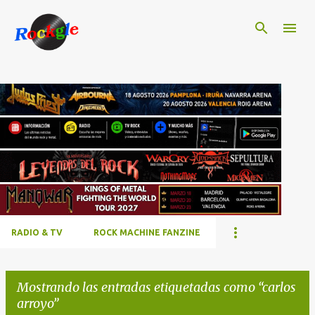
Ir al contenido principal
RADIO & TV
ROCK MACHINE FANZINE
Mostrando las entradas etiquetadas como
carlos
arroyo