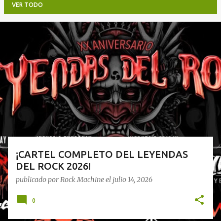
VER TODO
E
n
t
r
a
d
a
s
¡CARTEL COMPLETO DEL LEYENDAS
DEL ROCK 2026!
publicado por
Rock Machine
el
julio 14, 2026
0