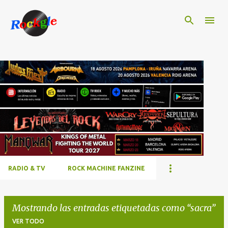
Ir al contenido principal
RADIO & TV
ROCK MACHINE FANZINE
Mostrando las entradas etiquetadas como
sacra
VER TODO