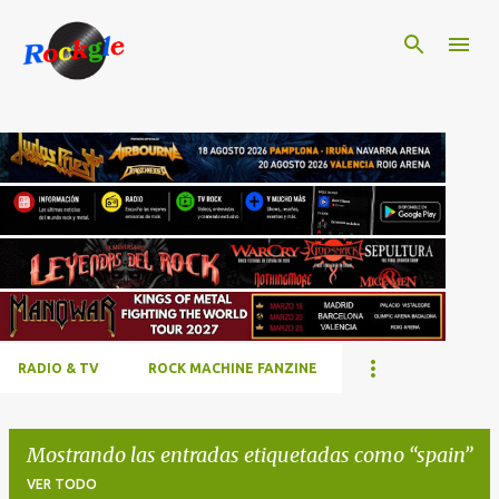
Ir al contenido principal
RADIO & TV
ROCK MACHINE FANZINE
Mostrando las entradas etiquetadas como
spain
VER TODO