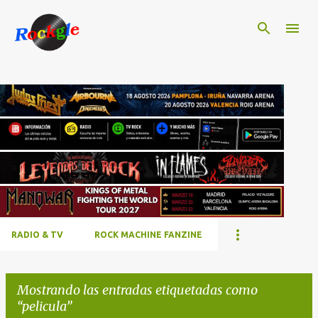
Ir al contenido principal
RADIO & TV
ROCK MACHINE FANZINE
Mostrando las entradas etiquetadas como
pelicula