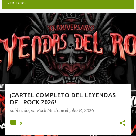
VER TODO
E
n
t
r
a
d
a
s
¡CARTEL COMPLETO DEL LEYENDAS
DEL ROCK 2026!
publicado por
Rock Machine
el
julio 14, 2026
0