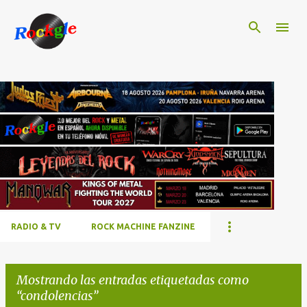
Ir al contenido principal
RADIO & TV
ROCK MACHINE FANZINE
Mostrando las entradas etiquetadas como
condolencias