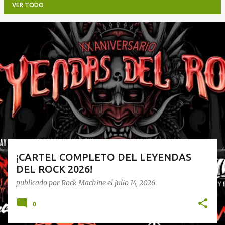
VER TODO
E
n
t
r
a
d
a
s
¡CARTEL COMPLETO DEL LEYENDAS
DEL ROCK 2026!
publicado por
Rock Machine
el
julio 14, 2026
0