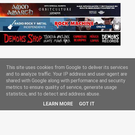
This site uses cookies from Google to deliver its services
and to analyze traffic. Your IP address and user-agent are
shared with Google along with performance and security
metrics to ensure quality of service, generate usage
Con la tecnología de Blogger
statistics, and to detect and address abuse.
Rockgle.es 2010-2025
LEARN MORE
GOT IT