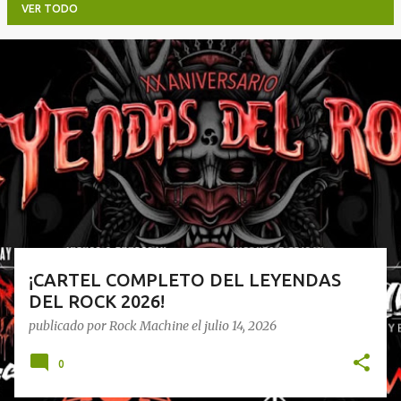
VER TODO
E
n
t
r
a
d
a
s
¡CARTEL COMPLETO DEL LEYENDAS
DEL ROCK 2026!
publicado por
Rock Machine
el
julio 14, 2026
0