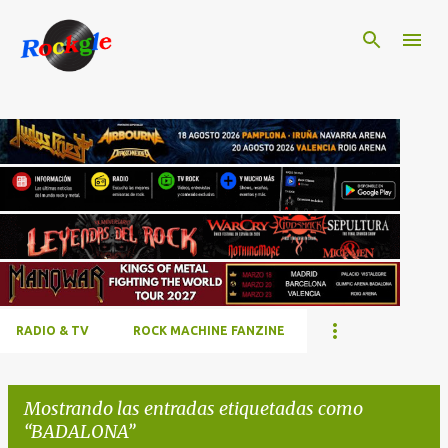
Ir al contenido principal
RADIO & TV
ROCK MACHINE FANZINE
Mostrando las entradas etiquetadas como
BADALONA