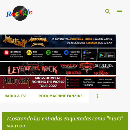
Ir al contenido principal
RADIO & TV
ROCK MACHINE FANZINE
Mostrando las entradas etiquetadas como
muro
VER TODO