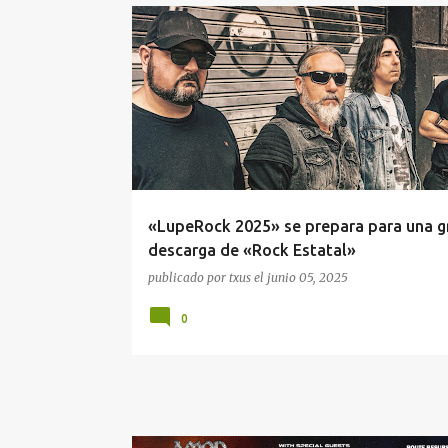
#AGENDA
ALEÑAOS
DOBLE ESFERA
«LupeRock 2025» se prepara para una g
descarga de «Rock Estatal»
publicado por
txus
el
junio 05, 2025
0