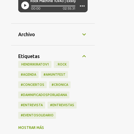
Archivo
Etiquetas
‎ HENDRIKIRATOV1
. ROCK
#AGENDA
#AMUNTFEST
#CONCIERTOS
#CRONICA
#DAMNIFICADOSPORLADANA
#ENTREVISTA
#ENTREVISTAS
#EVENTOSOLIDARIO
#LANZAMIENTOS
#LIBRO
MOSTRAR MÁS