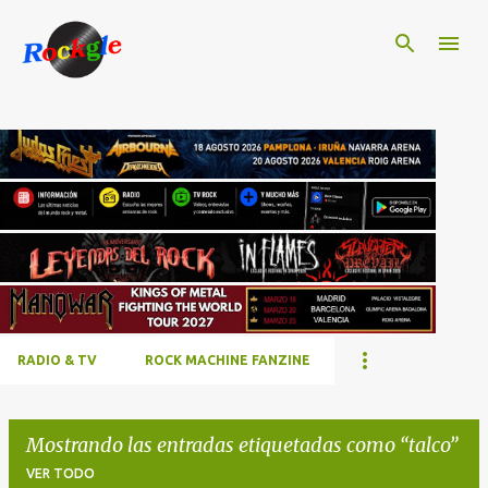
Ir al contenido principal
RADIO & TV
ROCK MACHINE FANZINE
Mostrando las entradas etiquetadas como
talco
VER TODO