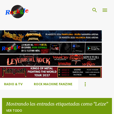
Ir al contenido principal
RADIO & TV
ROCK MACHINE FANZINE
Mostrando las entradas etiquetadas como
Leize
VER TODO