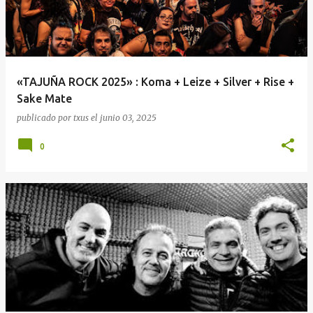
«TAJUÑA ROCK 2025» : Koma + Leize + Silver + Rise +
Sake Mate
publicado por
txus
el
junio 03, 2025
0