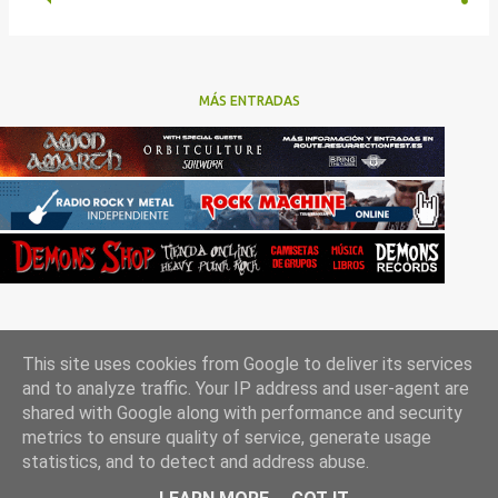
MÁS ENTRADAS
This site uses cookies from Google to deliver its services
and to analyze traffic. Your IP address and user-agent are
shared with Google along with performance and security
metrics to ensure quality of service, generate usage
Con la tecnología de Blogger
statistics, and to detect and address abuse.
Rockgle.es 2010-2025