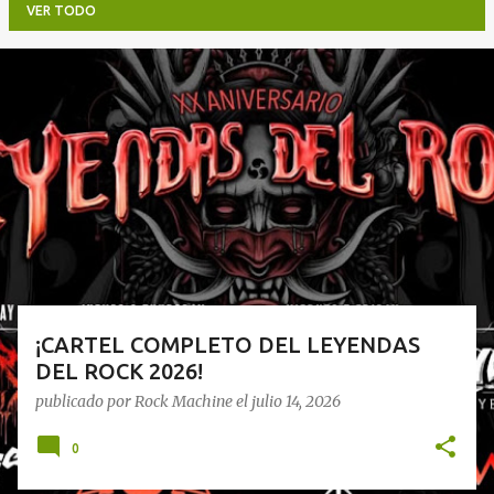
VER TODO
E
n
t
r
a
d
a
s
¡CARTEL COMPLETO DEL LEYENDAS
DEL ROCK 2026!
publicado por
Rock Machine
el
julio 14, 2026
0