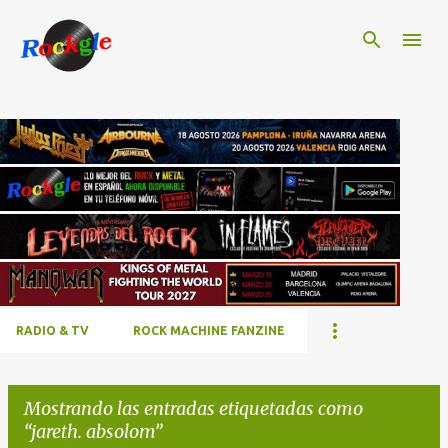
Ir al contenido principal
RADIO & TV
ROCK MACHINE FANZINE
Mostrando las entradas etiquetadas como
jareth. absolom