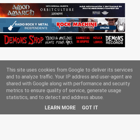
This site uses cookies from Google to deliver its services
and to analyze traffic. Your IP address and user-agent are
shared with Google along with performance and security
metrics to ensure quality of service, generate usage
Con la tecnología de Blogger
statistics, and to detect and address abuse.
Rockgle.es 2010-2025
LEARN MORE
GOT IT