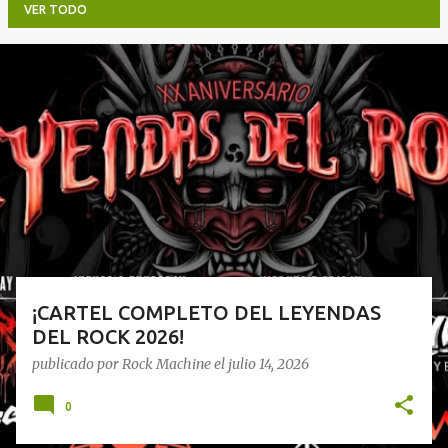
VER TODO
E
n
t
r
a
d
a
s
¡CARTEL COMPLETO DEL LEYENDAS
DEL ROCK 2026!
publicado por
Rock Machine
el
julio 14, 2026
0