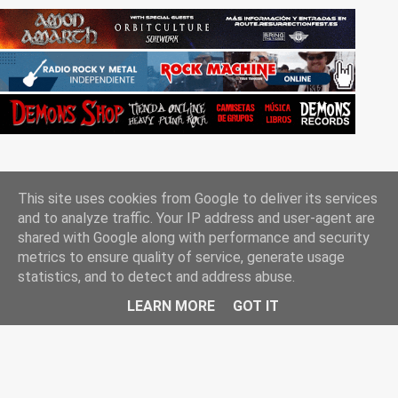
This site uses cookies from Google to deliver its services
and to analyze traffic. Your IP address and user-agent are
shared with Google along with performance and security
metrics to ensure quality of service, generate usage
Con la tecnología de Blogger
statistics, and to detect and address abuse.
Rockgle.es 2010-2025
LEARN MORE
GOT IT