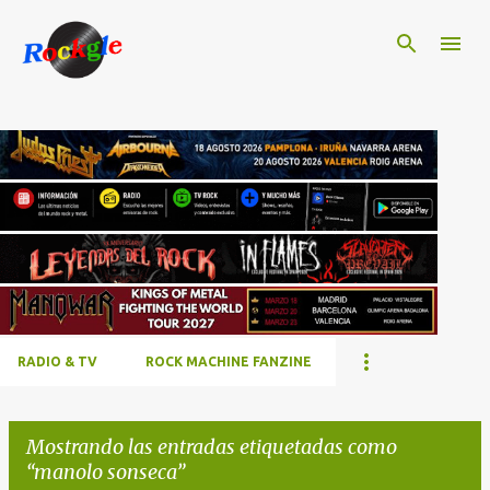
Ir al contenido principal
RADIO & TV
ROCK MACHINE FANZINE
Mostrando las entradas etiquetadas como
manolo sonseca