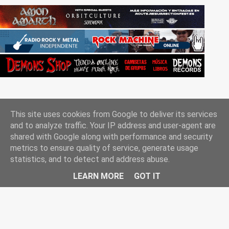
This site uses cookies from Google to deliver its services
and to analyze traffic. Your IP address and user-agent are
shared with Google along with performance and security
metrics to ensure quality of service, generate usage
Con la tecnología de Blogger
statistics, and to detect and address abuse.
Rockgle.es 2010-2025
LEARN MORE
GOT IT