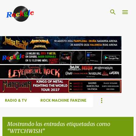
Ir al contenido principal
RADIO & TV
ROCK MACHINE FANZINE
Mostrando las entradas etiquetadas como
WITCHWISH