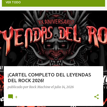
VER TODO
E
n
t
r
a
d
a
s
¡CARTEL COMPLETO DEL LEYENDAS
DEL ROCK 2026!
publicado por
Rock Machine
el
julio 14, 2026
0