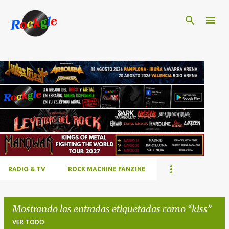
Ir al contenido principal
RADIO & TV
ROCK MACHINE FANZINE
Mostrando las entradas etiquetadas como
kiss
VER TODO