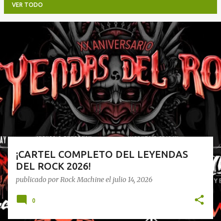
VER TODO
E
n
t
r
a
d
a
s
¡CARTEL COMPLETO DEL LEYENDAS
DEL ROCK 2026!
publicado por
Rock Machine
el
julio 14, 2026
0