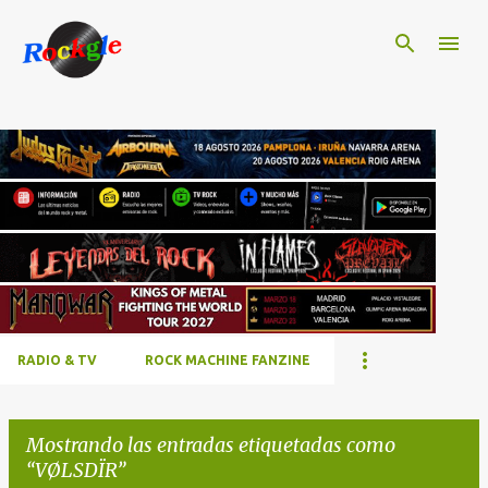
Ir al contenido principal
RADIO & TV
ROCK MACHINE FANZINE
Mostrando las entradas etiquetadas como
VØLSDÏR