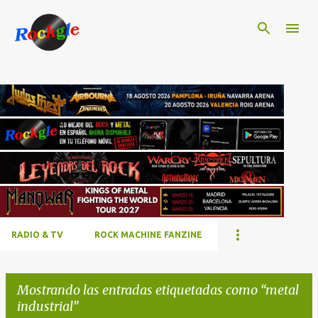
Ir al contenido principal
RADIO & TV
ROCK MACHINE FANZINE
Mostrando las entradas etiquetadas como
metal
industrial