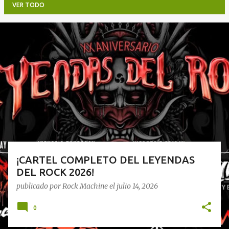
VER TODO
E
n
t
r
a
d
a
s
¡CARTEL COMPLETO DEL LEYENDAS
DEL ROCK 2026!
publicado por
Rock Machine
el
julio 14, 2026
0