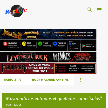
Ir al contenido principal
RADIO & TV
ROCK MACHINE FANZINE
Mostrando las entradas etiquetadas como
salas
VER TODO