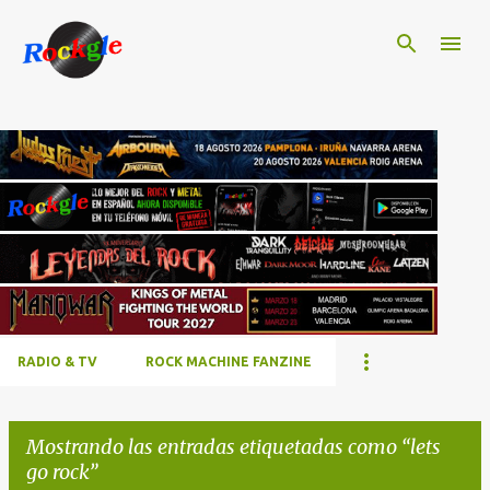
Ir al contenido principal
RADIO & TV
ROCK MACHINE FANZINE
Mostrando las entradas etiquetadas como
lets
go rock