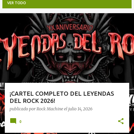
VER TODO
E
n
t
r
a
d
a
s
¡CARTEL COMPLETO DEL LEYENDAS
DEL ROCK 2026!
publicado por
Rock Machine
el
julio 14, 2026
0