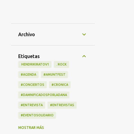
Archivo
Etiquetas
‎ HENDRIKIRATOV1
. ROCK
#AGENDA
#AMUNTFEST
#CONCIERTOS
#CRONICA
#DAMNIFICADOSPORLADANA
#ENTREVISTA
#ENTREVISTAS
#EVENTOSOLIDARIO
#LANZAMIENTOS
#LIBRO
MOSTRAR MÁS