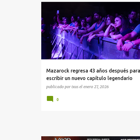
#AGENDA
2026
AGENDA DE CONCIERTOS
FESTIVALES
MAZAROCK
MURCIA
Mazarock regresa 43 años después par
escribir un nuevo capítulo legendario
publicado por
txus
el
enero 27, 2026
0