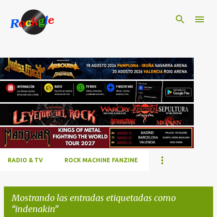
Ir al contenido principal
RADIO & TV
ROCK MACHINE FANZINE
Mostrando las entradas etiquetadas como
indenakin