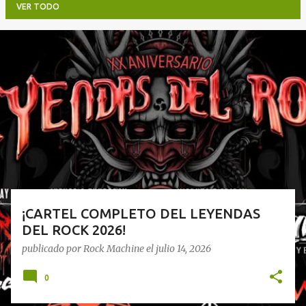
VER TODO
E
n
t
r
a
d
a
s
¡CARTEL COMPLETO DEL LEYENDAS
DEL ROCK 2026!
publicado por
Rock Machine
el
julio 14, 2026
0