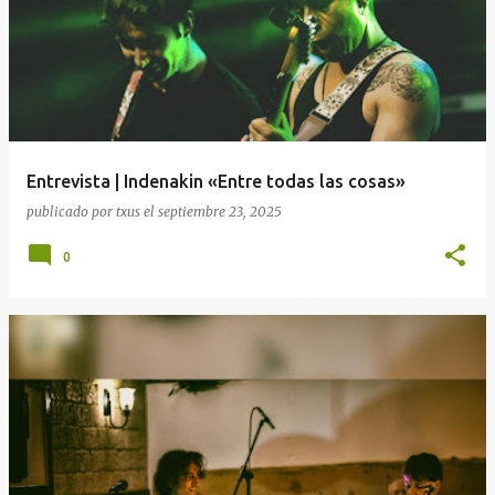
Entrevista | Indenakin «Entre todas las cosas»
publicado por
txus
el
septiembre 23, 2025
0