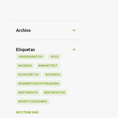
Archivo
Etiquetas
‎ HENDRIKIRATOV1
. ROCK
#AGENDA
#AMUNTFEST
#CONCIERTOS
#CRONICA
#DAMNIFICADOSPORLADANA
#ENTREVISTA
#ENTREVISTAS
#EVENTOSOLIDARIO
#LANZAMIENTOS
#LIBRO
MOSTRAR MÁS