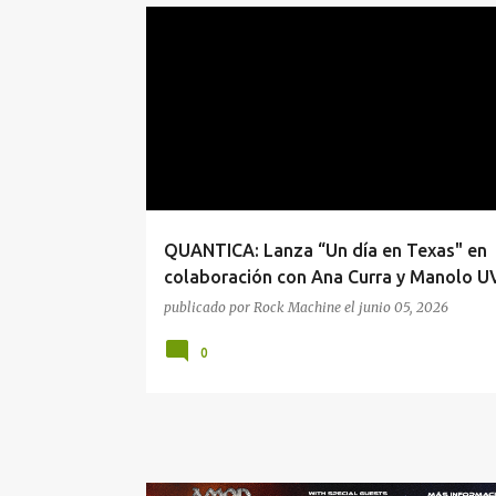
#LANZAMIENTOS
MALDITO RECORDS
QUANTIC
QUANTICA: Lanza “Un día en Texas" en
colaboración con Ana Curra y Manolo UV
publicado por
Rock Machine
el
junio 05, 2026
0