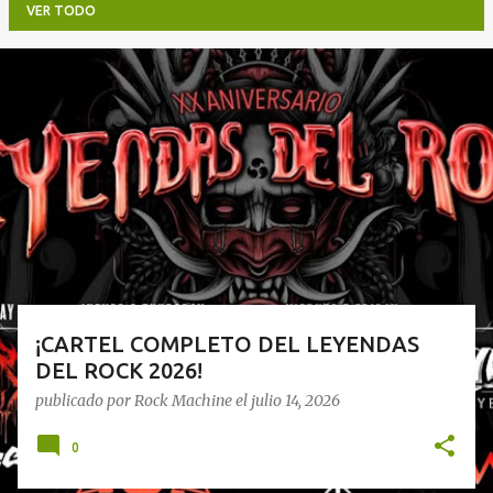
VER TODO
E
n
t
r
a
d
a
s
¡CARTEL COMPLETO DEL LEYENDAS
DEL ROCK 2026!
publicado por
Rock Machine
el
julio 14, 2026
0