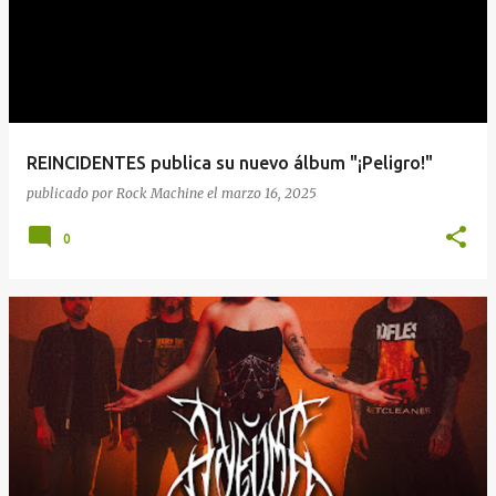
REINCIDENTES publica su nuevo álbum "¡Peligro!"
publicado por
Rock Machine
el
marzo 16, 2025
0