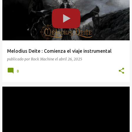
Melodius Deite : Comienza el viaje instrumental
publicado por
Rock Machine
el
abril 26, 2025
0