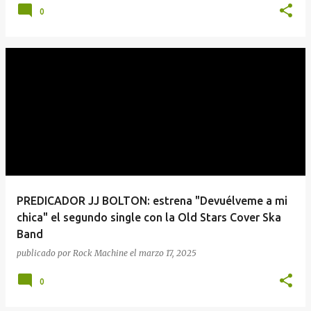
0
PREDICADOR JJ BOLTON: estrena "Devuélveme a mi
chica" el segundo single con la Old Stars Cover Ska
Band
publicado por
Rock Machine
el
marzo 17, 2025
0