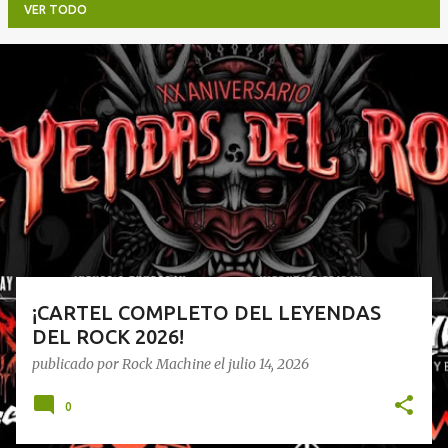
VER TODO
E
n
t
r
a
d
a
s
¡CARTEL COMPLETO DEL LEYENDAS
DEL ROCK 2026!
publicado por
Rock Machine
el
julio 14, 2026
0