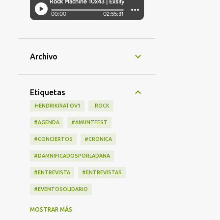
Archivo
Etiquetas
‎ HENDRIKIRATOV1
. ROCK
#AGENDA
#AMUNTFEST
#CONCIERTOS
#CRONICA
#DAMNIFICADOSPORLADANA
#ENTREVISTA
#ENTREVISTAS
#EVENTOSOLIDARIO
#LANZAMIENTOS
#LIBRO
MOSTRAR MÁS